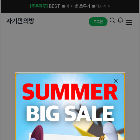
[주문폭주]
BEST 토이 + 젤 초특가 보러가기 >
자기만의방
로그인
예상치 못한 에러입니다.