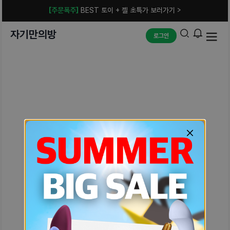
[주문폭주]
BEST 토이 + 젤 초특가 보러가기 >
자기만의방
로그인
예상치 못한 에러입니다.