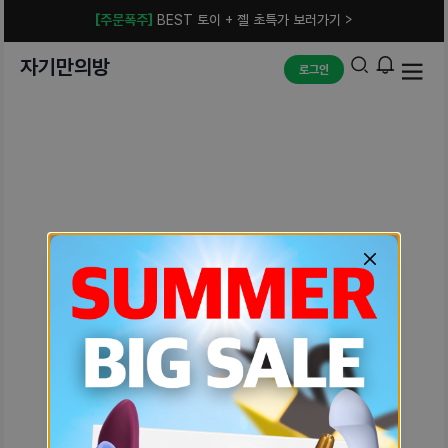
[주문폭주]
BEST 토이 + 젤 초특가 보러가기 >
자기만의방
로그인
예상치 못한 에러입니다.