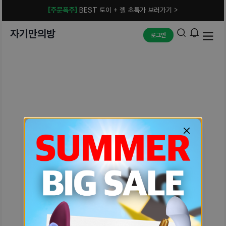
[주문폭주]
BEST 토이 + 젤 초특가 보러가기 >
자기만의방
로그인
예상치 못한 에러입니다.