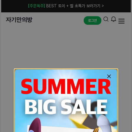
[주문폭주]
BEST 토이 + 젤 초특가 보러가기 >
자기만의방
로그인
예상치 못한 에러입니다.