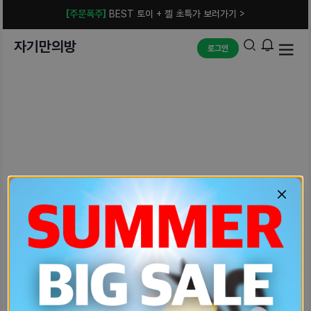
[주문폭주]
BEST 토이 + 젤 초특가 보러가기 >
자기만의방
로그인
예상치 못한 에러입니다.