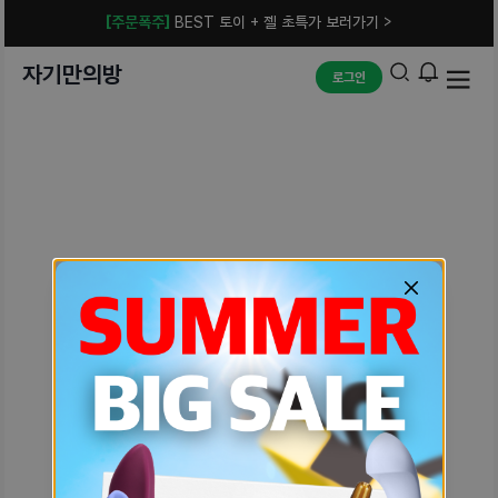
[주문폭주]
BEST 토이 + 젤 초특가 보러가기 >
자기만의방
로그인
예상치 못한 에러입니다.