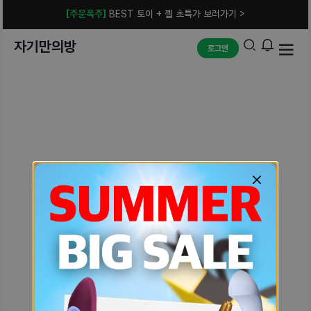
[주문폭주]
BEST 토이 + 젤 초특가 보러가기 >
자기만의방
로그인
예상치 못한 에러입니다.