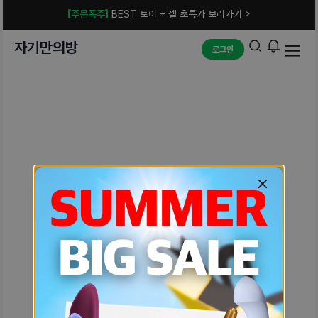
[주문폭주]
BEST 토이 + 젤 초특가 보러가기 >
자기만의방
로그인
예상치 못한 에러입니다.