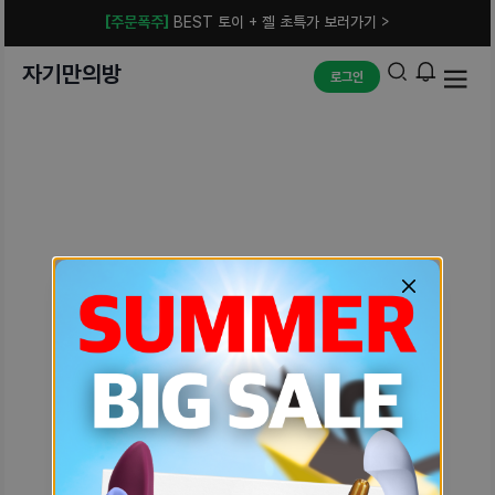
[주문폭주]
BEST 토이 + 젤 초특가 보러가기 >
자기만의방
로그인
예상치 못한 에러입니다.