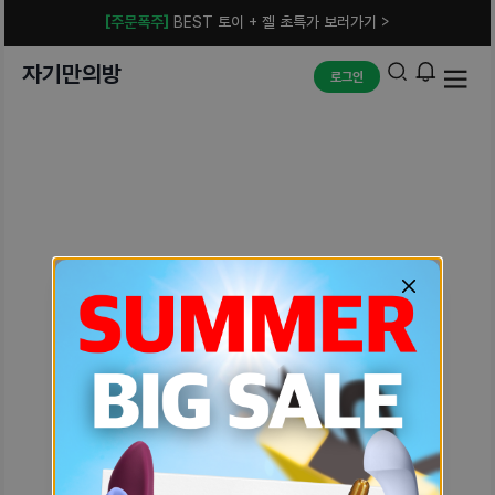
[주문폭주]
BEST 토이 + 젤 초특가 보러가기 >
자기만의방
로그인
예상치 못한 에러입니다.