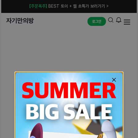
[주문폭주]
BEST 토이 + 젤 초특가 보러가기 >
자기만의방
로그인
예상치 못한 에러입니다.