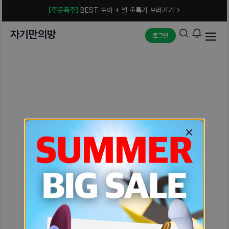
[주문폭주]
BEST 토이 + 젤 초특가 보러가기 >
자기만의방
로그인
예상치 못한 에러입니다.