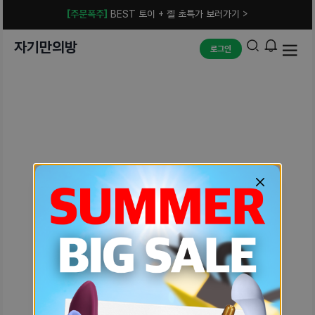
[주문폭주]
BEST 토이 + 젤 초특가 보러가기 >
자기만의방
로그인
예상치 못한 에러입니다.