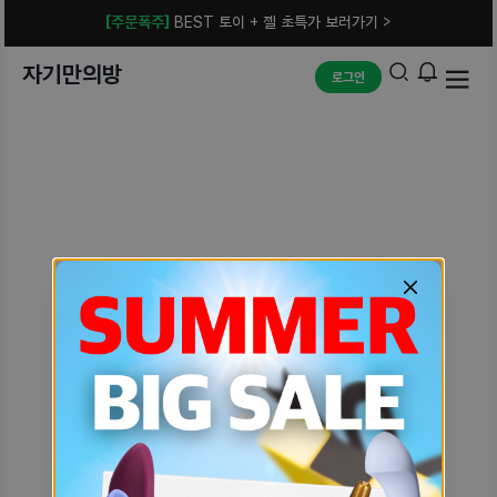
[주문폭주]
BEST 토이 + 젤 초특가 보러가기 >
자기만의방
로그인
예상치 못한 에러입니다.