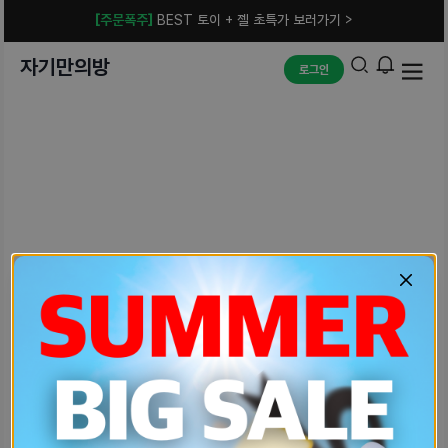
[주문폭주]
BEST 토이 + 젤 초특가 보러가기 >
자기만의방
로그인
예상치 못한 에러입니다.