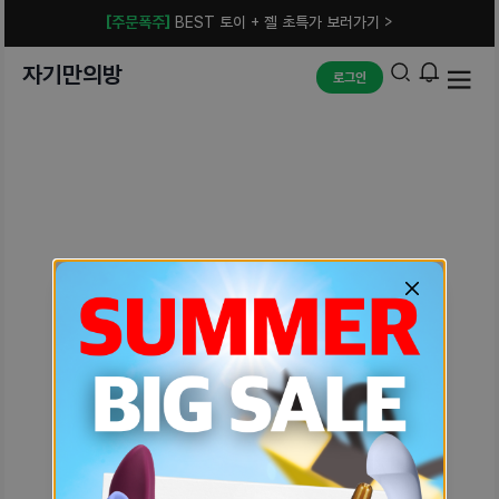
[주문폭주]
BEST 토이 + 젤 초특가 보러가기 >
자기만의방
로그인
예상치 못한 에러입니다.