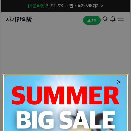
[주문폭주]
BEST 토이 + 젤 초특가 보러가기 >
자기만의방
로그인
예상치 못한 에러입니다.