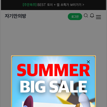
[주문폭주]
BEST 토이 + 젤 초특가 보러가기 >
자기만의방
로그인
예상치 못한 에러입니다.