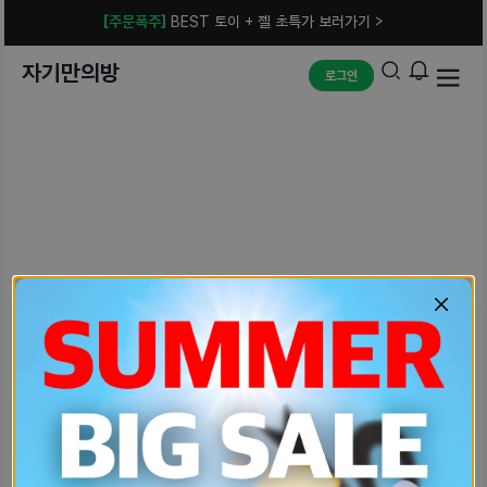
[주문폭주]
BEST 토이 + 젤 초특가 보러가기 >
자기만의방
로그인
예상치 못한 에러입니다.