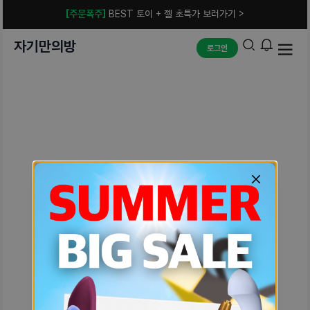
[주문폭주]
BEST 토이 + 젤 초특가 보러가기 >
자기만의방
로그인
예상치 못한 에러입니다.