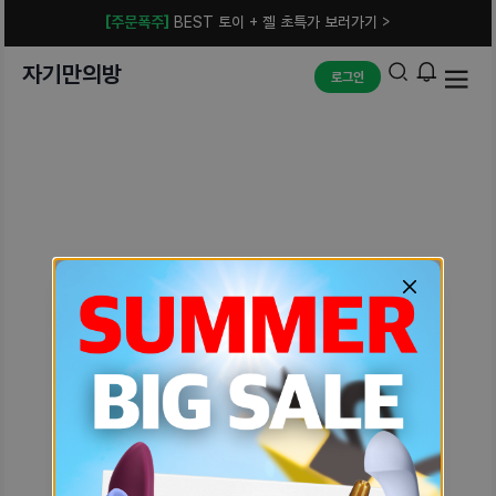
[주문폭주]
BEST 토이 + 젤 초특가 보러가기 >
자기만의방
로그인
예상치 못한 에러입니다.