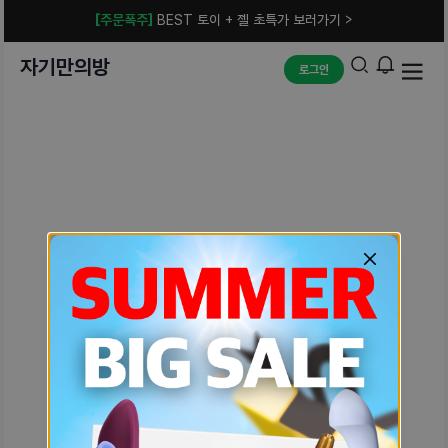
[주문폭주]
BEST 토이 + 젤 초특가 보러가기 >
자기만의방
로그인
예상치 못한 에러입니다.