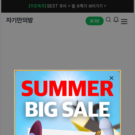
[주문폭주]
BEST 토이 + 젤 초특가 보러가기 >
자기만의방
로그인
예상치 못한 에러입니다.