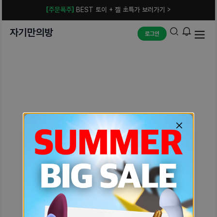
[주문폭주]
BEST 토이 + 젤 초특가 보러가기 >
자기만의방
로그인
예상치 못한 에러입니다.