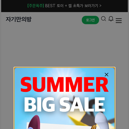
[주문폭주]
BEST 토이 + 젤 초특가 보러가기 >
자기만의방
로그인
예상치 못한 에러입니다.