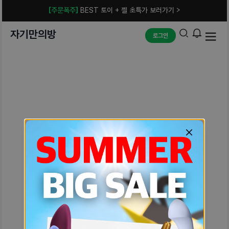
[주문폭주]
BEST 토이 + 젤 초특가 보러가기 >
자기만의방
로그인
예상치 못한 에러입니다.