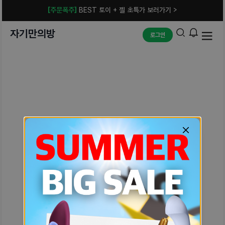
[주문폭주]
BEST 토이 + 젤 초특가 보러가기 >
자기만의방
로그인
예상치 못한 에러입니다.