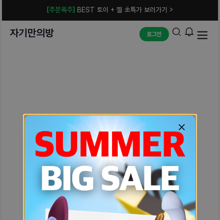
[주문폭주]
BEST 토이 + 젤 초특가 보러가기 >
자기만의방
로그인
예상치 못한 에러입니다.