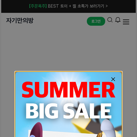
[주문폭주]
BEST 토이 + 젤 초특가 보러가기 >
자기만의방
로그인
예상치 못한 에러입니다.