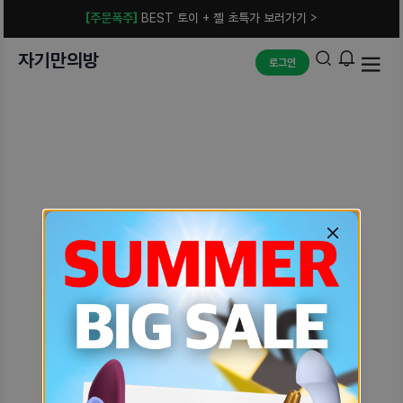
[주문폭주]
BEST 토이 + 젤 초특가 보러가기 >
자기만의방
로그인
예상치 못한 에러입니다.