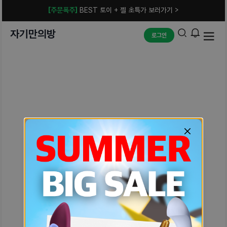
[주문폭주]
BEST 토이 + 젤 초특가 보러가기 >
자기만의방
로그인
예상치 못한 에러입니다.