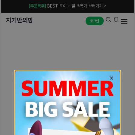
[주문폭주]
BEST 토이 + 젤 초특가 보러가기 >
자기만의방
로그인
예상치 못한 에러입니다.