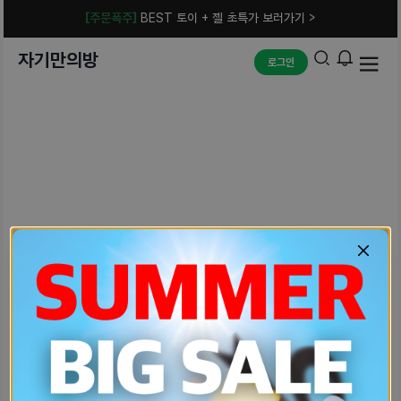
[주문폭주]
BEST 토이 + 젤 초특가 보러가기 >
자기만의방
로그인
예상치 못한 에러입니다.