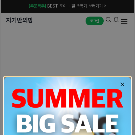
[주문폭주]
BEST 토이 + 젤 초특가 보러가기 >
자기만의방
로그인
예상치 못한 에러입니다.