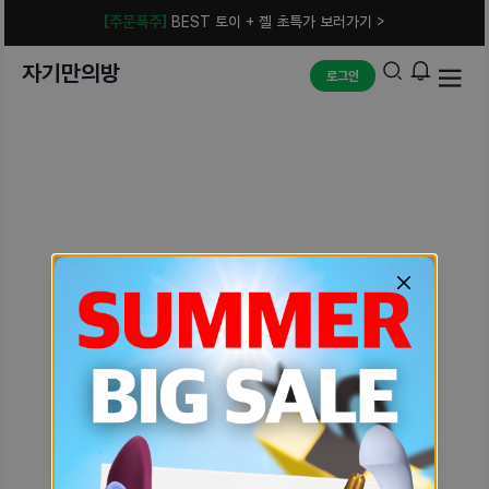
[주문폭주]
BEST 토이 + 젤 초특가 보러가기 >
자기만의방
로그인
예상치 못한 에러입니다.