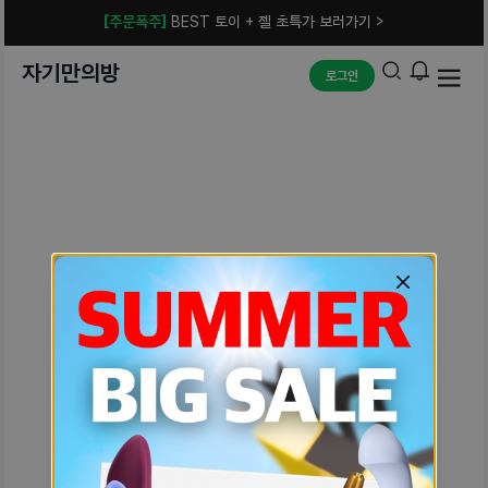
[주문폭주]
BEST 토이 + 젤 초특가 보러가기 >
자기만의방
로그인
예상치 못한 에러입니다.