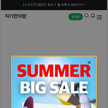
[주문폭주]
BEST 토이 + 젤 초특가 보러가기 >
자기만의방
로그인
예상치 못한 에러입니다.