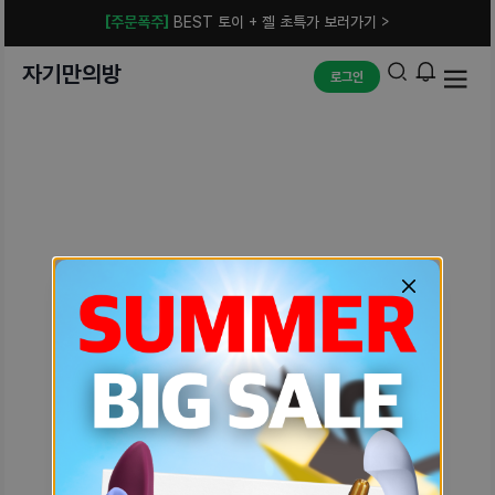
[주문폭주]
BEST 토이 + 젤 초특가 보러가기 >
자기만의방
로그인
예상치 못한 에러입니다.