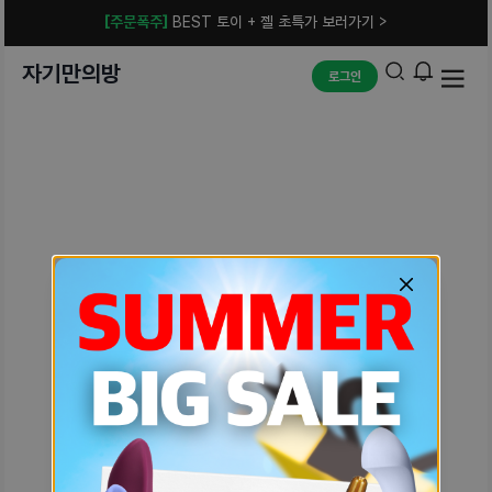
[주문폭주]
BEST 토이 + 젤 초특가 보러가기 >
자기만의방
로그인
예상치 못한 에러입니다.