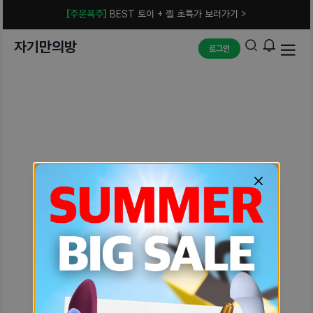
[주문폭주]
BEST 토이 + 젤 초특가 보러가기 >
자기만의방
로그인
예상치 못한 에러입니다.