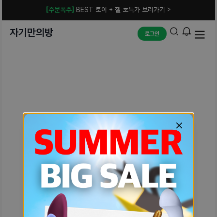
[주문폭주]
BEST 토이 + 젤 초특가 보러가기 >
자기만의방
로그인
예상치 못한 에러입니다.