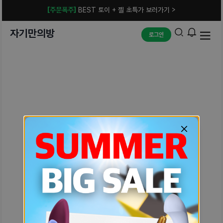
[주문폭주]
BEST 토이 + 젤 초특가 보러가기 >
자기만의방
로그인
예상치 못한 에러입니다.