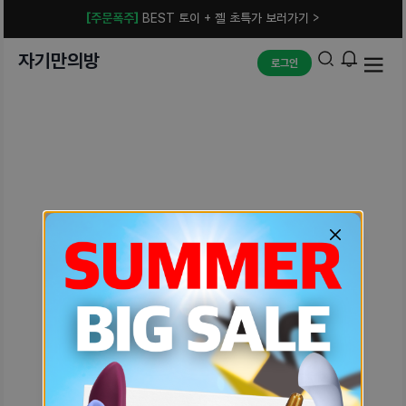
[주문폭주]
BEST 토이 + 젤 초특가 보러가기 >
자기만의방
로그인
예상치 못한 에러입니다.