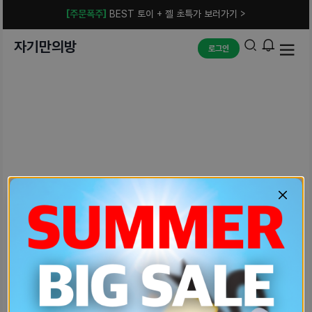
[주문폭주]
BEST 토이 + 젤 초특가 보러가기 >
자기만의방
로그인
예상치 못한 에러입니다.