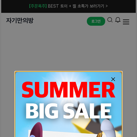
[주문폭주]
BEST 토이 + 젤 초특가 보러가기 >
자기만의방
로그인
예상치 못한 에러입니다.