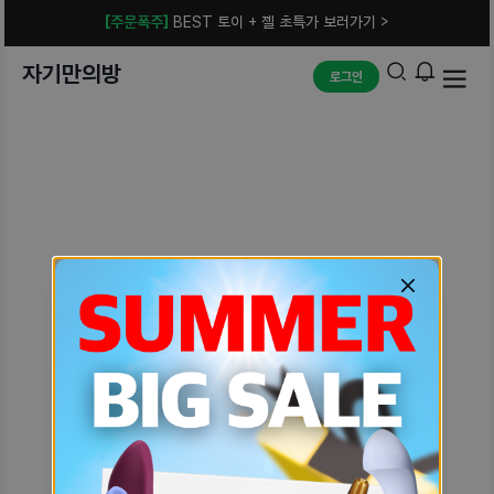
[주문폭주]
BEST 토이 + 젤 초특가 보러가기 >
자기만의방
로그인
예상치 못한 에러입니다.