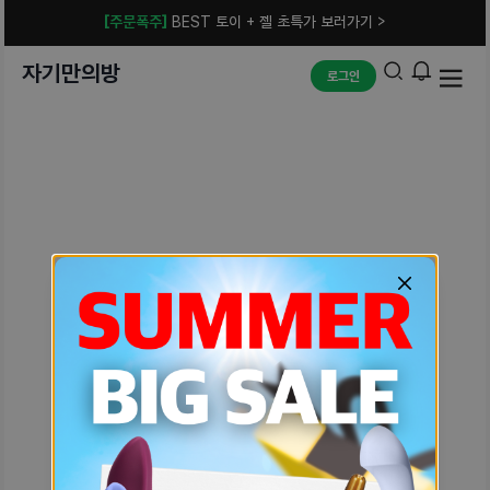
[주문폭주]
BEST 토이 + 젤 초특가 보러가기 >
자기만의방
로그인
예상치 못한 에러입니다.