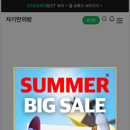
[주문폭주]
BEST 토이 + 젤 초특가 보러가기 >
자기만의방
로그인
예상치 못한 에러입니다.