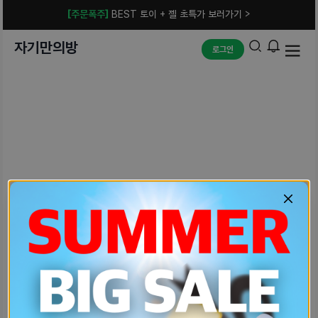
[주문폭주]
BEST 토이 + 젤 초특가 보러가기 >
자기만의방
로그인
예상치 못한 에러입니다.